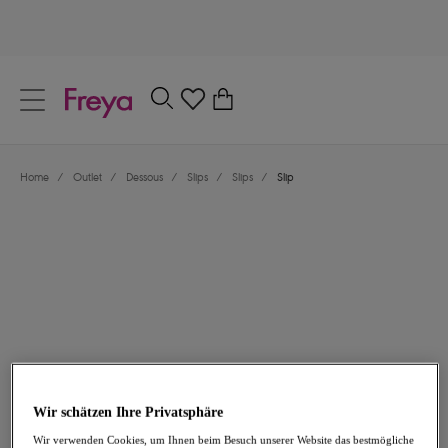
text.skipToContent
text.skipToNavigation
Schließen
0
Dein Land
Home
/
Outlet
/
Dessous
/
Slips
/
Slips
/
Slip
Sprache
14,47 €
war 28,95 €
Wir schätzen Ihre Privatsphäre
-50%
Wir verwenden Cookies, um Ihnen beim Besuch unserer Website das bestmögliche
Teilen