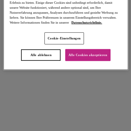
Erlebnis zu bieten. Einige dieser Cookies sind unbedingt erforderlich, damit
unsere Website funktioniert, während andere optional sind, um Ihre
Nutzererfahrung anzupassen, Analysen durchzuführen und gezielte Werbung zu
liefern. Sie können Ihre Präferenzen in unserem Einstellungsbereich verwalten.
Weitere Informationen finden Sie in unserer
Datenschutzrichtlinie.
Select Sizing
intern. größen
Cookie-Einstellungen
EU
UK
Alle ablehnen
Alle Cookies akzeptieren
Größe auswählen
Körbchengröße auswählen
Lagerbestand
Bitte Größe auswählen
IN DEN WARENKORB
Beschreibung