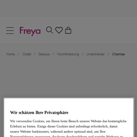
text.skipToContent
text.skipToNavigation
Schließen
0
Dein Land
Home
/
Outlet
/
Dessous
/
Nachtkleidung
/
Unterkleider
/
Chemise
Sprache
Wir schätzen Ihre Privatsphäre
26,56 €
war 37,95 €
Wir verwenden Cookies, um Ihnen beim Besuch unserer Website das bestmögliche
Erlebnis zu bieten. Einige dieser Cookies sind unbedingt erforderlich, damit
-30%
unsere Website funktioniert, während andere optional sind, um Ihre
Teilen
Nutzererfahrung anzupassen, Analysen durchzuführen und gezielte Werbung zu