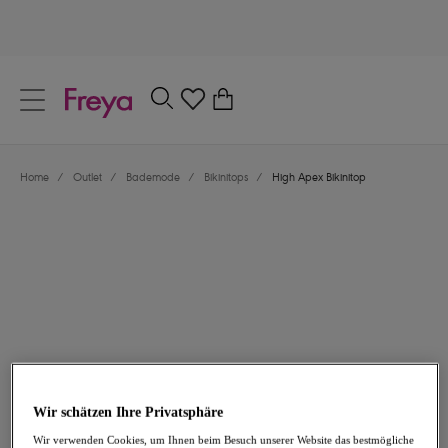
text.skipToContent
text.skipToNavigation
Schließen
0
Dein Land
Home
/
Outlet
/
Bademode
/
Bikinitops
/
High Apex Bikinitop
Sprache
24,47 €
war 48,95 €
Wir schätzen Ihre Privatsphäre
-50%
Wir verwenden Cookies, um Ihnen beim Besuch unserer Website das bestmögliche
Teilen