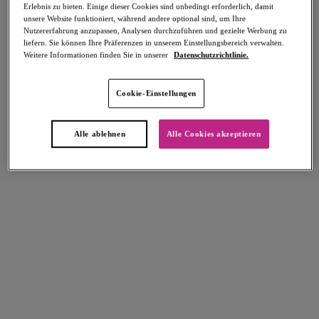
Erlebnis zu bieten. Einige dieser Cookies sind unbedingt erforderlich, damit
unsere Website funktioniert, während andere optional sind, um Ihre
Nutzererfahrung anzupassen, Analysen durchzuführen und gezielte Werbung zu
liefern. Sie können Ihre Präferenzen in unserem Einstellungsbereich verwalten.
Weitere Informationen finden Sie in unserer
Datenschutzrichtlinie.
Select Sizing
intern. größen
Cookie-Einstellungen
EU
UK
Alle ablehnen
Alle Cookies akzeptieren
Größe auswählen
Körbchengröße auswählen
Lagerbestand
Bitte Größe auswählen
IN DEN WARENKORB
Beschreibung