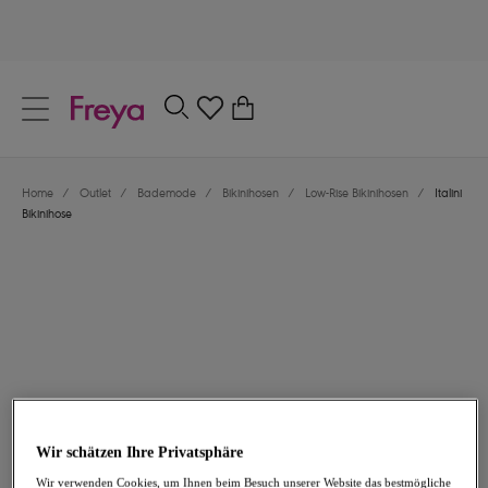
text.skipToContent
text.skipToNavigation
Schließen
0
Dein Land
Home
/
Outlet
/
Bademode
/
Bikinihosen
/
Low-Rise Bikinihosen
/
Italini
Sprache
Bikinihose
17,97 €
war 29,95 €
Wir schätzen Ihre Privatsphäre
-40%
Wir verwenden Cookies, um Ihnen beim Besuch unserer Website das bestmögliche