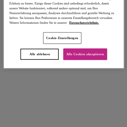
Erlebnis zu bieten. Einige dieser Cookies sind unbedingt erforderlich, damit
Teilen
unsere Website funktioniert, während andere optional sind, um Ihre
Nutzererfahrung anzupassen, Analysen durchzuführen und gezielte Werbung zu
liefern. Sie können Ihre Präferenzen in unserem Einstellungsbereich verwalten.
Weitere Informationen finden Sie in unserer
Datenschutzrichtlinie.
Select Sizing
intern. größen
Cookie-Einstellungen
EU
UK
Alle ablehnen
Alle Cookies akzeptieren
Größe auswählen
Körbchengröße auswählen
Lagerbestand
Bitte Größe auswählen
IN DEN WARENKORB
Beschreibung