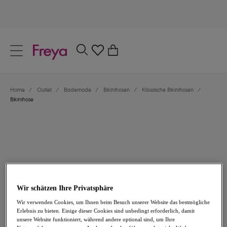
text.skipToContent
text.skipToNavigation
Schließen
0
Dein Land
Home
/
Outlet
/
Bademode
/
Bikinihosen
/
Klassische Bikinihosen
/
Sprache
Bikinihose
Wir schätzen Ihre Privatsphäre
20,96 €
war 29,95 €
Wir verwenden Cookies, um Ihnen beim Besuch unserer Website das bestmögliche
Erlebnis zu bieten. Einige dieser Cookies sind unbedingt erforderlich, damit
unsere Website funktioniert, während andere optional sind, um Ihre
-30%