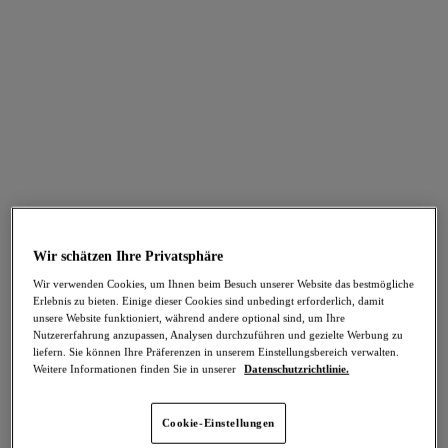
FILTER
Die Ergebnisse werden bei der Auswahl automatisch aktualisiert.
Filter hinzufügen
Sortieren nach
Anzahl der Produkte pro Seite
28
Artikel gefunden
Wir schätzen Ihre Privatsphäre
Wir verwenden Cookies, um Ihnen beim Besuch unserer Website das bestmögliche
Erlebnis zu bieten. Einige dieser Cookies sind unbedingt erforderlich, damit
-30%
-40%
Arizona Wave
Ibiza Waves
unsere Website funktioniert, während andere optional sind, um Ihre
Nutzererfahrung anzupassen, Analysen durchzuführen und gezielte Werbung zu
Bikinihose
Bikinihose
liefern. Sie können Ihre Präferenzen in unserem Einstellungsbereich verwalten.
Coastline
Frozen
Weitere Informationen finden Sie in unserer
Datenschutzrichtlinie.
21,66 €
18,57 €
war 30,95 €
war 30,95 €
Cookie-Einstellungen