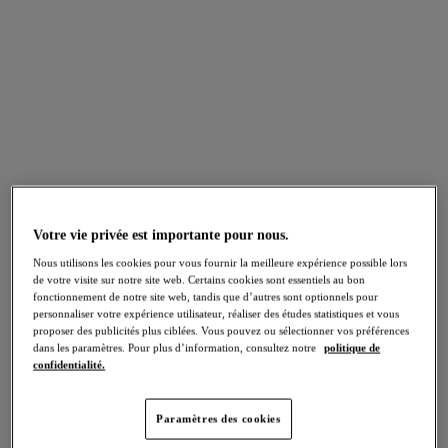
incontournables du maillot de bain aux imprimés floraux
spectaculaires et aux teintes vives et audacieuses, les
possibilités sont infinies avec Freya Bain.
Maillots avec profondeur de bonnet
Maillots 1 Pièce
Hauts de Tankini
Accueil
/
Maillots de Bain
/
Bikini Sets
Votre vie privée est importante pour nous.
Nous utilisons les cookies pour vous fournir la meilleure expérience possible lors
FILTRES
de votre visite sur notre site web. Certains cookies sont essentiels au bon
fonctionnement de notre site web, tandis que d’autres sont optionnels pour
Les résultats seront automatiquement actualisés lors de la sélection.
personnaliser votre expérience utilisateur, réaliser des études statistiques et vous
proposer des publicités plus ciblées. Vous pouvez ou sélectionner vos préférences
Ajouter un filtre
dans les paramètres. Pour plus d’information, consultez notre
politique de
confidentialité.
Trier par
Nombre de produits par page
207
articles trouvés
Paramètres des cookies