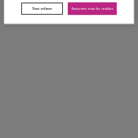
Tout refuser
Autoriser tous les cookies
Zanzibar
Zanzibar
Brassière Bikini
Bikini Plunge
Jade
Jade
Zanzibar
Zanzibar
Slip Bikini Rio
Slip Bikini
Jade
Jade
Sundance
Sundance
Brassière Bikini
Bikini Décolleté en cœur paddé
Denim
armatures
Denim
Plusieurs coloris disponibles