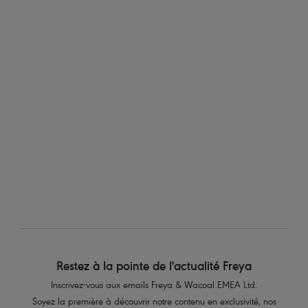
Slip Bikini brésilien
Bikini Foulard
Black
Black
Beach Hut
Beach Hut
Bikini Bandeau
Bikini Sans basque tour de cou
Black
Black
5
sur
7
Retour
Suivant
Restez à la pointe de l'actualité Freya
Inscrivez-vous aux emails Freya & Wacoal EMEA Ltd.
Soyez la première à découvrir notre contenu en exclusivité, nos