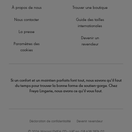
À propos de nous
Trouver une boutique
Nous contacter
Guide des tailles
internationales
La presse
Devenir un
Paramètres des
revendeur
cookies
Si un confort et un maintien parfaits font tout, nous savons qu’il faut
du temps pour trouver la bonne forme de soutien-gorge. Chez
Freya Lingerie, nous avons ce qu’il vous faut.
Déclaration de confidentialité
Devenir revendeur
© 2026 Wacoal EMEA LTD - VAT no: GB 638 2876 02