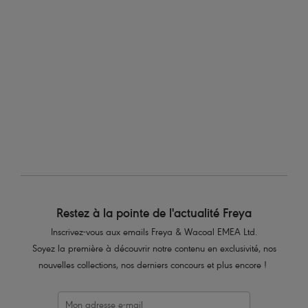
Idol
Idol
Soutien-gorge Balconnet moulé
Soutien-gorge Balconnet moulé
Black
White
Plusieurs coloris disponibles
Plusieurs coloris disponibles
Restez à la pointe de l'actualité Freya
Inscrivez-vous aux emails Freya & Wacoal EMEA Ltd.
Soyez la première à découvrir notre contenu en exclusivité, nos
nouvelles collections, nos derniers concours et plus encore !