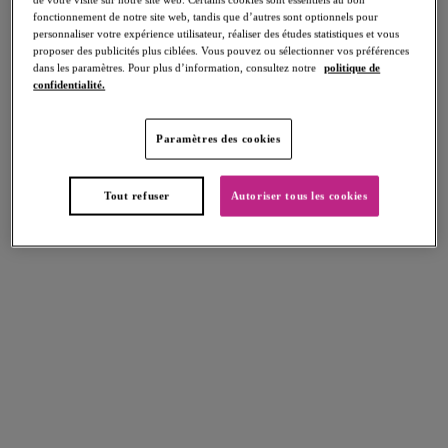
fonctionnement de notre site web, tandis que d’autres sont optionnels pour
personnaliser votre expérience utilisateur, réaliser des études statistiques et vous
proposer des publicités plus ciblées. Vous pouvez ou sélectionner vos préférences
dans les paramètres. Pour plus d’information, consultez notre
politique de
FILTRES
confidentialité.
Les résultats seront automatiquement actualisés lors de la sélection.
Paramètres des cookies
Soutien-gorge Balconnet
Ajouter un filtre
Réinitialiser
Tout refuser
Autoriser tous les cookies
Trier par
Nombre de produits par page
8
articles trouvés
Idol
Idol
Soutien-gorge Balconnet moulé
Soutien-gorge Balconnet moulé
Dark Cherry
Vintage Denim