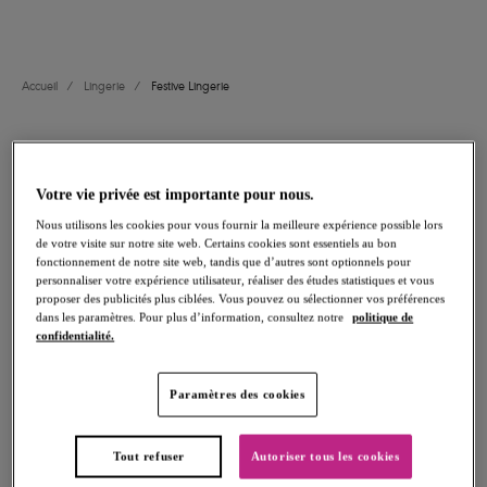
Soutiens-gorge Bandeaux
Nightwear
Accueil
/
Lingerie
/
Festive Lingerie
FILTRES
Votre vie privée est importante pour nous.
Les résultats seront automatiquement actualisés lors de la sélection.
Nous utilisons les cookies pour vous fournir la meilleure expérience possible lors
de votre visite sur notre site web. Certains cookies sont essentiels au bon
Ajouter un filtre
fonctionnement de notre site web, tandis que d’autres sont optionnels pour
personnaliser votre expérience utilisateur, réaliser des études statistiques et vous
Trier par
Nombre de produits par page
proposer des publicités plus ciblées. Vous pouvez ou sélectionner vos préférences
54
articles trouvés
dans les paramètres. Pour plus d’information, consultez notre
politique de
confidentialité.
Paramètres des cookies
Temptress
Temptress
Tout refuser
Autoriser tous les cookies
Soutien-gorge Plunge
Slip Brésilien
White
White