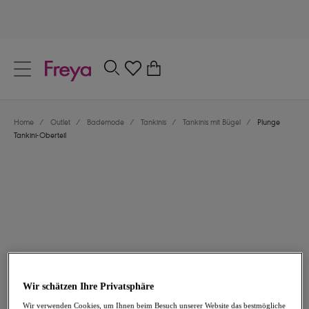
text.skipToContent
text.skipToNavigation
Schließen
0
Dein Land
Home
/
Outlet
/
Bademode
/
Tankinis
/
Tankinis mit Bügel
/
Plunge
Sprache
Tankini-Oberteil
35,97 €
war 71,95 €
Wir schätzen Ihre Privatsphäre
-50%
Wir verwenden Cookies, um Ihnen beim Besuch unserer Website das bestmögliche