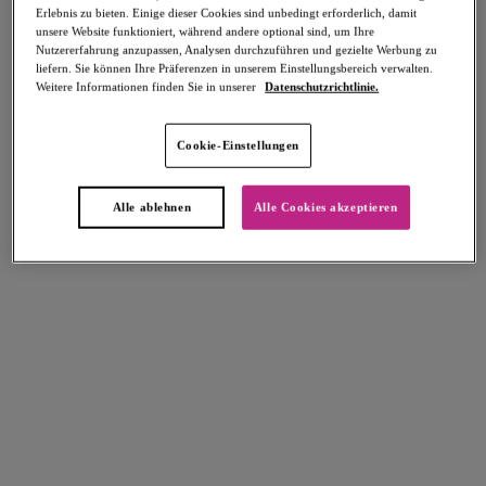
Erlebnis zu bieten. Einige dieser Cookies sind unbedingt erforderlich, damit
Teilen
unsere Website funktioniert, während andere optional sind, um Ihre
Nutzererfahrung anzupassen, Analysen durchzuführen und gezielte Werbung zu
liefern. Sie können Ihre Präferenzen in unserem Einstellungsbereich verwalten.
Weitere Informationen finden Sie in unserer
Datenschutzrichtlinie.
Select Sizing
intern. größen
Cookie-Einstellungen
EU
UK
Alle ablehnen
Alle Cookies akzeptieren
Größe auswählen
Körbchengröße auswählen
Lagerbestand
Bitte Größe auswählen
IN DEN WARENKORB
Beschreibung