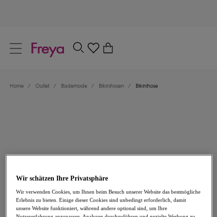
text.skipToContent
text.skipToNavigation
Schließen
0
Dein Land
Home
/
Outlet
/
Bademode
/
Bikinihosen
/
Bikinihose
Sprache
Wir schätzen Ihre Privatsphäre
20,96 €
war 29,95 €
Wir verwenden Cookies, um Ihnen beim Besuch unserer Website das bestmögliche
Erlebnis zu bieten. Einige dieser Cookies sind unbedingt erforderlich, damit
-30%
unsere Website funktioniert, während andere optional sind, um Ihre
Teilen
Nutzererfahrung anzupassen, Analysen durchzuführen und gezielte Werbung zu