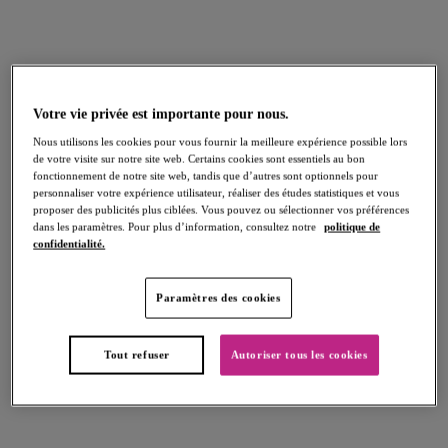
Fascinate
Fascinate
Soutien-gorge Balconnet
Soutien-gorge Plunge moulé
Peach
Peach
Votre vie privée est importante pour nous.
Nous utilisons les cookies pour vous fournir la meilleure expérience possible lors
de votre visite sur notre site web. Certains cookies sont essentiels au bon
Plusieurs coloris disponibles
Plusieurs coloris disponibles
fonctionnement de notre site web, tandis que d’autres sont optionnels pour
personnaliser votre expérience utilisateur, réaliser des études statistiques et vous
proposer des publicités plus ciblées. Vous pouvez ou sélectionner vos préférences
dans les paramètres. Pour plus d’information, consultez notre
politique de
confidentialité.
Fascinate
Fascinate
String
Slip
Peach
Peach
Paramètres des cookies
Tout refuser
Autoriser tous les cookies
Plusieurs coloris disponibles
Plusieurs coloris disponibles
Fascinate
Fascinate