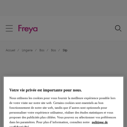
text.skipToContent
text.skipToNavigation
Fermer
Votre pays
Accueil
/
Lingerie
/
Bas
/
Bas
/
Slip
Langue
Votre vie privée est importante pour nous.
Nous utilisons les cookies pour vous fournir la meilleure expérience possible lors
de votre visite sur notre site web. Certains cookies sont essentiels au bon
fonctionnement de notre site web, tandis que d’autres sont optionnels pour
personnaliser votre expérience utilisateur, réaliser des études statistiques et vous
proposer des publicités plus ciblées. Vous pouvez ou sélectionner vos préférences
Partager
dans les paramètres. Pour plus d’information, consultez notre
politique de
confidentialité.