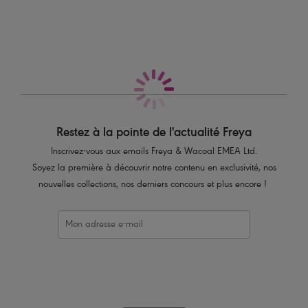
Caractéristiques
Dos en maille doublée avec bords de jambe sans coutures pour un
fini lisse et une invisibilité totale
Séduisante broderie d'inspiration art déco avec fils subtilement
brillants sur les panneaux latéraux, à l’avant
Dos plissé sur la couture centrale pour bien épouser les formes
Petite découpe à l’avant
Décor bijou et nœud en velours à l’avant
Restez à la pointe de l'actualité Freya
Inscrivez-vous aux emails Freya & Wacoal EMEA Ltd.
Code produit : AA401067BOK
Soyez la première à découvrir notre contenu en exclusivité, nos
nouvelles collections, nos derniers concours et plus encore !