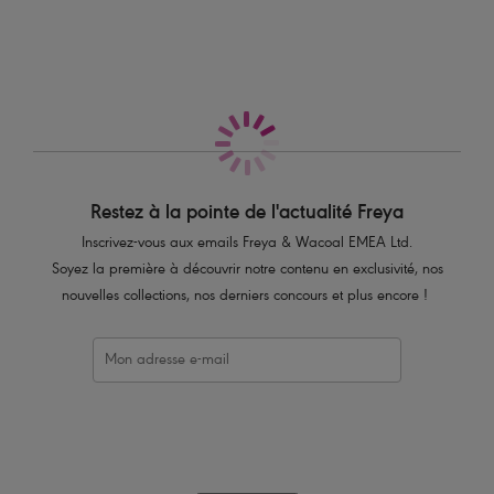
Caractéristiques
Tout en magnifique dentelle avec une finition frangée
Résille décorative
Dos en dentelle festonnée pour une invisibilité totale totale sous les
vêtements
Jolie découpe triangle à l’avant
Ruban avec anneau métallisé doré à l’avant
Restez à la pointe de l'actualité Freya
Code produit : AA403150PEH
Inscrivez-vous aux emails Freya & Wacoal EMEA Ltd.
Soyez la première à découvrir notre contenu en exclusivité, nos
nouvelles collections, nos derniers concours et plus encore !