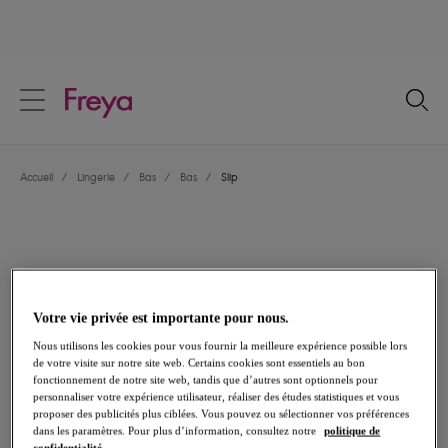
text.skipToContent
text.skipToNavigation
Fermer
Votre pays
Accueil
/
Lingerie
/
Bas
/
Bas
/
Slip
Langue
Votre vie privée est importante pour nous.
Nous utilisons les cookies pour vous fournir la meilleure expérience possible lors
de votre visite sur notre site web. Certains cookies sont essentiels au bon
fonctionnement de notre site web, tandis que d’autres sont optionnels pour
personnaliser votre expérience utilisateur, réaliser des études statistiques et vous
proposer des publicités plus ciblées. Vous pouvez ou sélectionner vos préférences
Partager
dans les paramètres. Pour plus d’information, consultez notre
politique de
confidentialité.