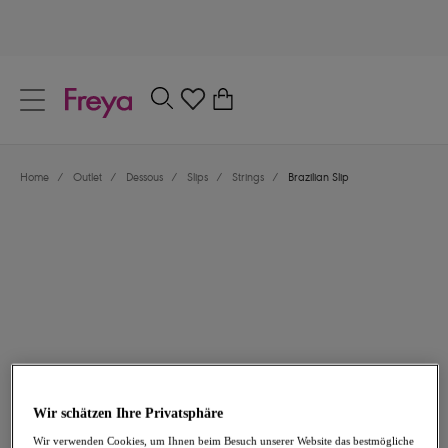
text.skipToContent
text.skipToNavigation
Schließen
0
Dein Land
Home
/
Outlet
/
Dessous
/
Slips
/
Strings
/
Brazilian Slip
Sprache
14,97 €
war 24,95 €
Wir schätzen Ihre Privatsphäre
-40%
Wir verwenden Cookies, um Ihnen beim Besuch unserer Website das bestmögliche
Teilen