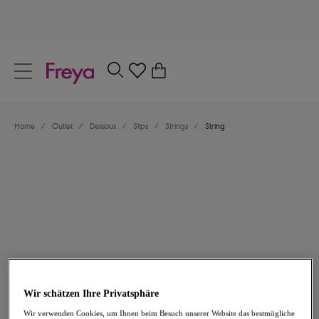
text.skipToContent
text.skipToNavigation
Schließen
0
Dein Land
Home
/
Outlet
/
Dessous
/
Slips
/
Strings
/
String
Sprache
13,97 €
war 27,95 €
Wir schätzen Ihre Privatsphäre
-50%
Wir verwenden Cookies, um Ihnen beim Besuch unserer Website das bestmögliche
Teilen