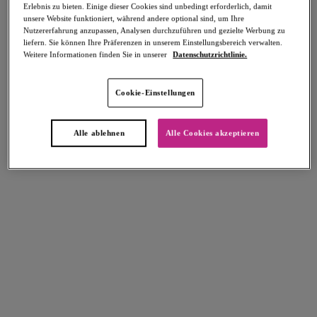
Erlebnis zu bieten. Einige dieser Cookies sind unbedingt erforderlich, damit
unsere Website funktioniert, während andere optional sind, um Ihre
Nutzererfahrung anzupassen, Analysen durchzuführen und gezielte Werbung zu
liefern. Sie können Ihre Präferenzen in unserem Einstellungsbereich verwalten.
Weitere Informationen finden Sie in unserer
Datenschutzrichtlinie.
Select Sizing
intern. größen
Cookie-Einstellungen
EU
UK
Alle ablehnen
Alle Cookies akzeptieren
Größe auswählen
Körbchengröße auswählen
Lagerbestand
Bitte Größe auswählen
IN DEN WARENKORB
Beschreibung