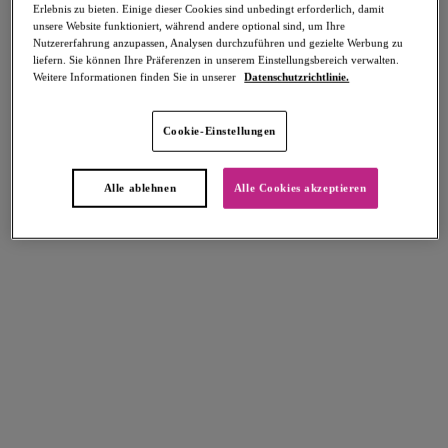
Erlebnis zu bieten. Einige dieser Cookies sind unbedingt erforderlich, damit
unsere Website funktioniert, während andere optional sind, um Ihre
Nutzererfahrung anzupassen, Analysen durchzuführen und gezielte Werbung zu
liefern. Sie können Ihre Präferenzen in unserem Einstellungsbereich verwalten.
Weitere Informationen finden Sie in unserer
Datenschutzrichtlinie.
Select Sizing
intern. größen
Cookie-Einstellungen
EU
UK
Alle ablehnen
Alle Cookies akzeptieren
Größe auswählen
Körbchengröße auswählen
Lagerbestand
Bitte Größe auswählen
IN DEN WARENKORB
Beschreibung