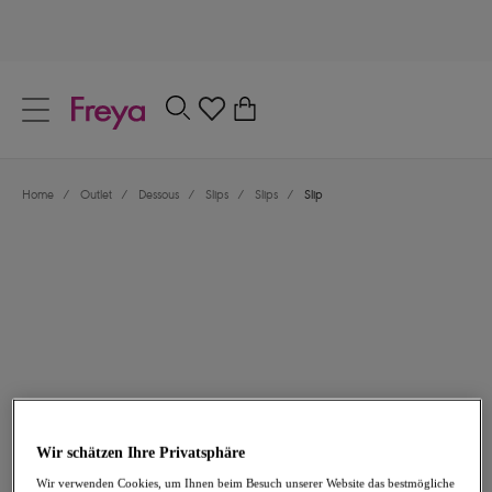
text.skipToContent
text.skipToNavigation
Schließen
0
Dein Land
Home
/
Outlet
/
Dessous
/
Slips
/
Slips
/
Slip
Sprache
14,97 €
war 29,95 €
Wir schätzen Ihre Privatsphäre
-50%
Wir verwenden Cookies, um Ihnen beim Besuch unserer Website das bestmögliche
Teilen