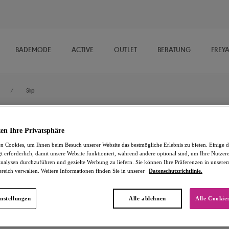
BADEMODE
ACTIVE
OUTLET
BERATUNG
FREYA
/
Slip
Fascinate
en Ihre Privatsphäre
 Cookies, um Ihnen beim Besuch unserer Website das bestmögliche Erlebnis zu bieten. Einige d
Slip
t erforderlich, damit unsere Website funktioniert, während andere optional sind, um Ihre Nutzer
nalysen durchzuführen und gezielte Werbung zu liefern. Sie können Ihre Präferenzen in unsere
ereich verwalten. Weitere Informationen finden Sie in unserer
Datenschutzrichtlinie.
Hot Pink
17,97 €
war 29,95 €
nstellungen
Alle ablehnen
Alle Cookie