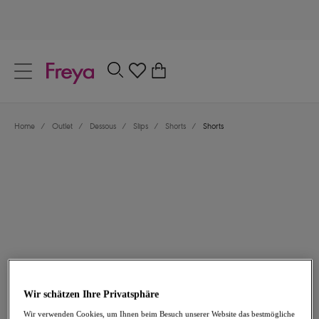
text.skipToContent
text.skipToNavigation
Schließen
0
Dein Land
Home
/
Outlet
/
Dessous
/
Slips
/
Shorts
/
Shorts
Sprache
20,96 €
war 29,95 €
Wir schätzen Ihre Privatsphäre
-30%
Wir verwenden Cookies, um Ihnen beim Besuch unserer Website das bestmögliche
Teilen