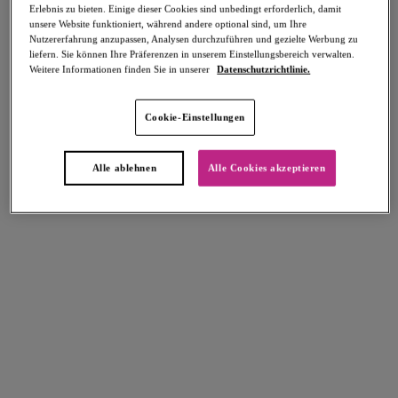
Erlebnis zu bieten. Einige dieser Cookies sind unbedingt erforderlich, damit
unsere Website funktioniert, während andere optional sind, um Ihre
Nutzererfahrung anzupassen, Analysen durchzuführen und gezielte Werbung zu
liefern. Sie können Ihre Präferenzen in unserem Einstellungsbereich verwalten.
Weitere Informationen finden Sie in unserer
Datenschutzrichtlinie.
Select Sizing
intern. größen
Cookie-Einstellungen
EU
UK
Alle ablehnen
Alle Cookies akzeptieren
Größe auswählen
Körbchengröße auswählen
Lagerbestand
Bitte Größe auswählen
IN DEN WARENKORB
Beschreibung