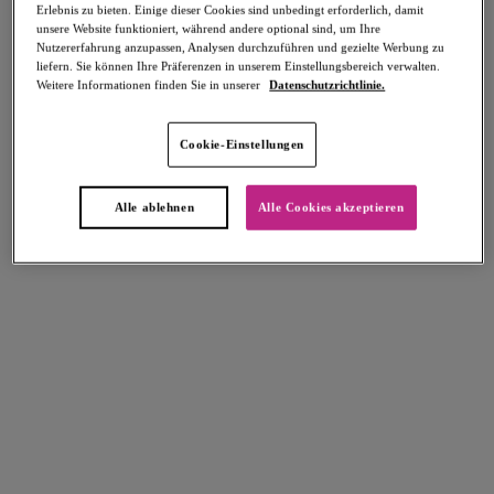
Erlebnis zu bieten. Einige dieser Cookies sind unbedingt erforderlich, damit
unsere Website funktioniert, während andere optional sind, um Ihre
Nutzererfahrung anzupassen, Analysen durchzuführen und gezielte Werbung zu
liefern. Sie können Ihre Präferenzen in unserem Einstellungsbereich verwalten.
Weitere Informationen finden Sie in unserer
Datenschutzrichtlinie.
Select Sizing
intern. größen
Cookie-Einstellungen
EU
UK
Alle ablehnen
Alle Cookies akzeptieren
Größe auswählen
Körbchengröße auswählen
Lagerbestand
Bitte Größe auswählen
IN DEN WARENKORB
Beschreibung