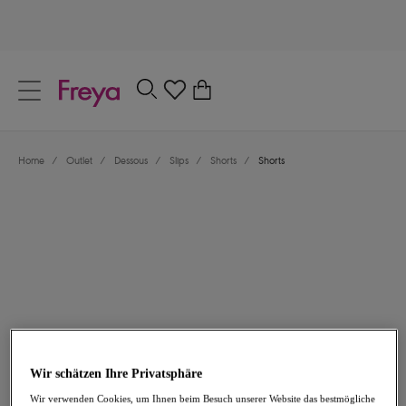
text.skipToContent
text.skipToNavigation
Schließen
0
Dein Land
Home
/
Outlet
/
Dessous
/
Slips
/
Shorts
/
Shorts
Sprache
17,46 €
war 24,95 €
Wir schätzen Ihre Privatsphäre
-30%
Wir verwenden Cookies, um Ihnen beim Besuch unserer Website das bestmögliche
Teilen