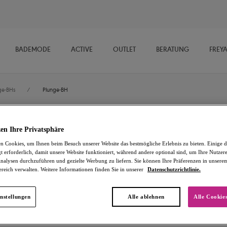
BADEMODE
ACTIVE
OUTLET
BERATUNG
FREYA
ge-BHs
/
Plunge-BH
Freya Signature
en Ihre Privatsphäre
 Cookies, um Ihnen beim Besuch unserer Website das bestmögliche Erlebnis zu bieten. Einige d
Plunge-BH
t erforderlich, damit unsere Website funktioniert, während andere optional sind, um Ihre Nutzer
nalysen durchzuführen und gezielte Werbung zu liefern. Sie können Ihre Präferenzen in unsere
ereich verwalten. Weitere Informationen finden Sie in unserer
Datenschutzrichtlinie.
Black
36,36 €
war 51,95 €
nstellungen
Alle ablehnen
Alle Cookie