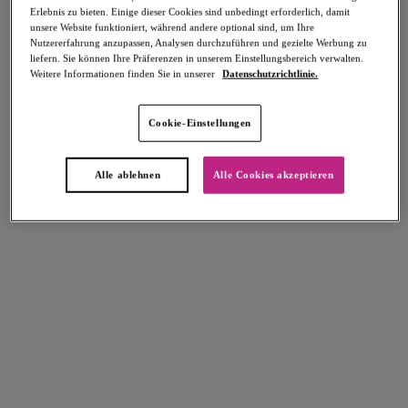
Erlebnis zu bieten. Einige dieser Cookies sind unbedingt erforderlich, damit
Teilen
unsere Website funktioniert, während andere optional sind, um Ihre
Nutzererfahrung anzupassen, Analysen durchzuführen und gezielte Werbung zu
liefern. Sie können Ihre Präferenzen in unserem Einstellungsbereich verwalten.
Weitere Informationen finden Sie in unserer
Datenschutzrichtlinie.
Select Sizing
intern. größen
Cookie-Einstellungen
EU
UK
Alle ablehnen
Alle Cookies akzeptieren
Größe auswählen
Körbchengröße auswählen
Lagerbestand
Bitte Größe auswählen
IN DEN WARENKORB
Beschreibung