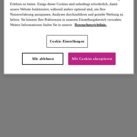
Erlebnis zu bieten. Einige dieser Cookies sind unbedingt erforderlich, damit
Teilen
unsere Website funktioniert, während andere optional sind, um Ihre
Nutzererfahrung anzupassen, Analysen durchzuführen und gezielte Werbung zu
liefern. Sie können Ihre Präferenzen in unserem Einstellungsbereich verwalten.
Weitere Informationen finden Sie in unserer
Datenschutzrichtlinie.
Select Sizing
intern. größen
Cookie-Einstellungen
EU
UK
Alle ablehnen
Alle Cookies akzeptieren
Größe auswählen
Körbchengröße auswählen
Lagerbestand
Bitte Größe auswählen
IN DEN WARENKORB
Beschreibung