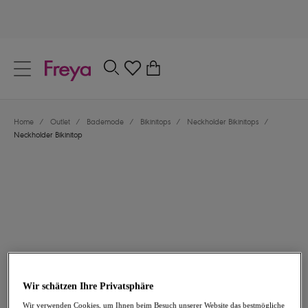
text.skipToContent
text.skipToNavigation
Schließen
0
Dein Land
Home
/
Outlet
/
Bademode
/
Bikinitops
/
Neckholder Bikinitops
/
Sprache
Neckholder Bikinitop
33,56 €
war 47,95 €
Wir schätzen Ihre Privatsphäre
-30%
Wir verwenden Cookies, um Ihnen beim Besuch unserer Website das bestmögliche