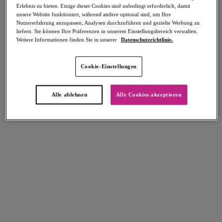
Erlebnis zu bieten. Einige dieser Cookies sind unbedingt erforderlich, damit
Teilen
unsere Website funktioniert, während andere optional sind, um Ihre
Nutzererfahrung anzupassen, Analysen durchzuführen und gezielte Werbung zu
liefern. Sie können Ihre Präferenzen in unserem Einstellungsbereich verwalten.
Weitere Informationen finden Sie in unserer
Datenschutzrichtlinie.
Select Sizing
intern. größen
Cookie-Einstellungen
EU
UK
Alle ablehnen
Alle Cookies akzeptieren
Größe auswählen
Körbchengröße auswählen
Lagerbestand
Bitte Größe auswählen
IN DEN WARENKORB
Beschreibung