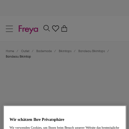
text.skipToContent
text.skipToNavigation
Schließen
0
Dein Land
Home
/
Outlet
/
Bademode
/
Bikinitops
/
Bandeau Bikinitops
/
Sprache
Bandeau Bikinitop
26,47 €
war 52,95 €
Wir schätzen Ihre Privatsphäre
-50%
Wir verwenden Cookies, um Ihnen beim Besuch unserer Website das bestmögliche