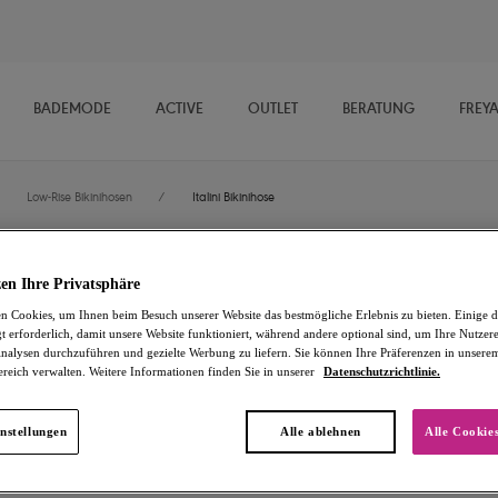
BADEMODE
ACTIVE
OUTLET
BERATUNG
FREYA
Low-Rise Bikinihosen
/
Italini Bikinihose
Jewel Cove
en Ihre Privatsphäre
 Cookies, um Ihnen beim Besuch unserer Website das bestmögliche Erlebnis zu bieten. Einige d
Italini Bikinihose
t erforderlich, damit unsere Website funktioniert, während andere optional sind, um Ihre Nutzer
nalysen durchzuführen und gezielte Werbung zu liefern. Sie können Ihre Präferenzen in unsere
ereich verwalten. Weitere Informationen finden Sie in unserer
Datenschutzrichtlinie.
Stripe Black
21,66 €
war 30,95 €
nstellungen
Alle ablehnen
Alle Cookie