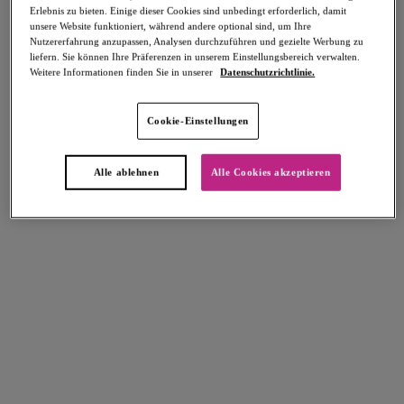
Erlebnis zu bieten. Einige dieser Cookies sind unbedingt erforderlich, damit
Teilen
unsere Website funktioniert, während andere optional sind, um Ihre
Nutzererfahrung anzupassen, Analysen durchzuführen und gezielte Werbung zu
liefern. Sie können Ihre Präferenzen in unserem Einstellungsbereich verwalten.
Weitere Informationen finden Sie in unserer
Datenschutzrichtlinie.
Select Sizing
intern. größen
Cookie-Einstellungen
EU
UK
Alle ablehnen
Alle Cookies akzeptieren
Größe auswählen
Körbchengröße auswählen
Lagerbestand
Bitte Größe auswählen
IN DEN WARENKORB
Beschreibung