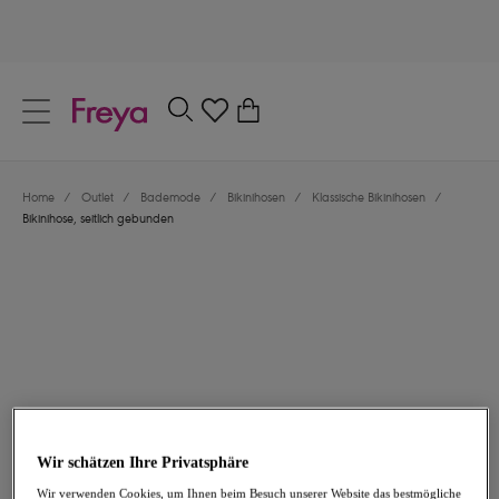
text.skipToContent
text.skipToNavigation
Schließen
0
Dein Land
Home
/
Outlet
/
Bademode
/
Bikinihosen
/
Klassische Bikinihosen
/
Sprache
Bikinihose, seitlich gebunden
10,18 €
war 33,95 €
Wir schätzen Ihre Privatsphäre
-70%
Wir verwenden Cookies, um Ihnen beim Besuch unserer Website das bestmögliche