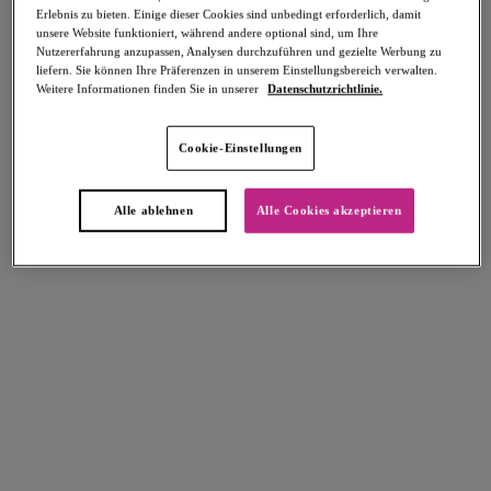
Erlebnis zu bieten. Einige dieser Cookies sind unbedingt erforderlich, damit
Teilen
unsere Website funktioniert, während andere optional sind, um Ihre
Nutzererfahrung anzupassen, Analysen durchzuführen und gezielte Werbung zu
liefern. Sie können Ihre Präferenzen in unserem Einstellungsbereich verwalten.
Weitere Informationen finden Sie in unserer
Datenschutzrichtlinie.
Select Sizing
intern. größen
Cookie-Einstellungen
EU
UK
Alle ablehnen
Alle Cookies akzeptieren
Größe auswählen
Körbchengröße auswählen
Lagerbestand
Bitte Größe auswählen
IN DEN WARENKORB
Beschreibung