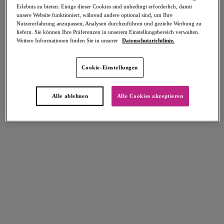
Erlebnis zu bieten. Einige dieser Cookies sind unbedingt erforderlich, damit
Teilen
unsere Website funktioniert, während andere optional sind, um Ihre
Nutzererfahrung anzupassen, Analysen durchzuführen und gezielte Werbung zu
liefern. Sie können Ihre Präferenzen in unserem Einstellungsbereich verwalten.
Weitere Informationen finden Sie in unserer
Datenschutzrichtlinie.
Select Sizing
intern. größen
Cookie-Einstellungen
EU
UK
Alle ablehnen
Alle Cookies akzeptieren
Größe auswählen
Körbchengröße auswählen
Lagerbestand
Bitte Größe auswählen
IN DEN WARENKORB
Beschreibung