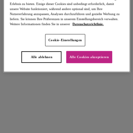
Erlebnis zu bieten. Einige dieser Cookies sind unbedingt erforderlich, damit
Teilen
unsere Website funktioniert, während andere optional sind, um Ihre
Nutzererfahrung anzupassen, Analysen durchzuführen und gezielte Werbung zu
liefern. Sie können Ihre Präferenzen in unserem Einstellungsbereich verwalten.
Weitere Informationen finden Sie in unserer
Datenschutzrichtlinie.
Select Sizing
intern. größen
Cookie-Einstellungen
EU
UK
Alle ablehnen
Alle Cookies akzeptieren
Größe auswählen
Körbchengröße auswählen
Lagerbestand
Bitte Größe auswählen
IN DEN WARENKORB
Beschreibung