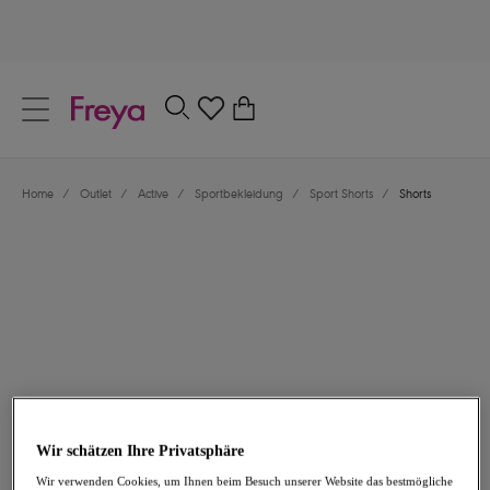
text.skipToContent
text.skipToNavigation
Schließen
0
Dein Land
Home
/
Outlet
/
Active
/
Sportbekleidung
/
Sport Shorts
/
Shorts
Sprache
25,16 €
war 35,95 €
Wir schätzen Ihre Privatsphäre
-30%
Wir verwenden Cookies, um Ihnen beim Besuch unserer Website das bestmögliche
Teilen