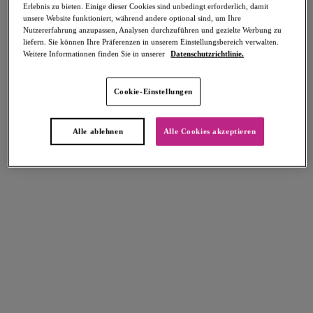
Erlebnis zu bieten. Einige dieser Cookies sind unbedingt erforderlich, damit
unsere Website funktioniert, während andere optional sind, um Ihre
Nutzererfahrung anzupassen, Analysen durchzuführen und gezielte Werbung zu
liefern. Sie können Ihre Präferenzen in unserem Einstellungsbereich verwalten.
Weitere Informationen finden Sie in unserer
Datenschutzrichtlinie.
Select Sizing
intern. größen
Cookie-Einstellungen
EU
UK
Alle ablehnen
Alle Cookies akzeptieren
Größe auswählen
Körbchengröße auswählen
Lagerbestand
Bitte Größe auswählen
IN DEN WARENKORB
Beschreibung