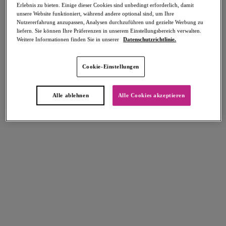
Erlebnis zu bieten. Einige dieser Cookies sind unbedingt erforderlich, damit
unsere Website funktioniert, während andere optional sind, um Ihre
Nutzererfahrung anzupassen, Analysen durchzuführen und gezielte Werbung zu
liefern. Sie können Ihre Präferenzen in unserem Einstellungsbereich verwalten.
Weitere Informationen finden Sie in unserer
Datenschutzrichtlinie.
Select Sizing
intern. größen
Cookie-Einstellungen
EU
UK
Alle ablehnen
Alle Cookies akzeptieren
Größe auswählen
Körbchengröße auswählen
Lagerbestand
Bitte Größe auswählen
IN DEN WARENKORB
Beschreibung