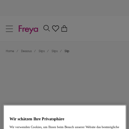
text.skipToContent
text.skipToNavigation
Schließen
0
Dein Land
Home
/
Dessous
/
Slips
/
Slips
/
Slip
Sprache
29,95 €
Wir schätzen Ihre Privatsphäre
Wir verwenden Cookies, um Ihnen beim Besuch unserer Website das bestmögliche
Teilen