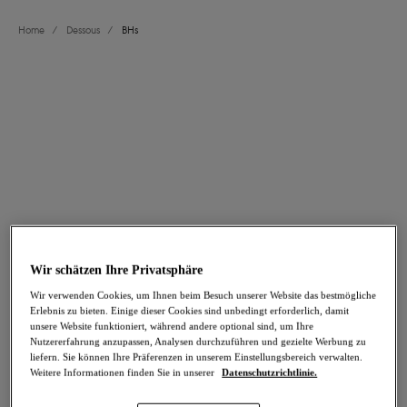
Home
/
Dessous
/
BHs
FILTER
Die Ergebnisse werden bei der Auswahl automatisch aktualisiert.
Filter hinzufügen
Sortieren nach
Anzahl der Produkte pro Seite
80
Artikel gefunden
Wir schätzen Ihre Privatsphäre
Wir verwenden Cookies, um Ihnen beim Besuch unserer Website das bestmögliche
Erlebnis zu bieten. Einige dieser Cookies sind unbedingt erforderlich, damit
Tailored
Tailored
unsere Website funktioniert, während andere optional sind, um Ihre
Nutzererfahrung anzupassen, Analysen durchzuführen und gezielte Werbung zu
High Apex BH
Gemoldeter Trägerloser-BH
liefern. Sie können Ihre Präferenzen in unserem Einstellungsbereich verwalten.
Black
Black
Weitere Informationen finden Sie in unserer
Datenschutzrichtlinie.
60,95 €
67,95 €