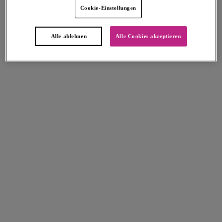
Cookie-Einstellungen
Weitere Farben erhältlich
Weitere Farben erhältlich
Alle ablehnen
Alle Cookies akzeptieren
Idol
Idol
Gemoldeter Balconette-BH
Gemoldeter Balconette-BH
Cinnamon
Coffee Roast
63,95 €
63,95 €
Weitere Farben erhältlich
Weitere Farben erhältlich
Offbeat
Viva
BH mit seitlicher Verstärkung
BH mit seitlicher Verstärkung
Black
Lace Noir
60,95 €
57,95 €