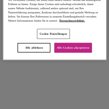
Erlebnis zu bieten. Einige dieser Cookies sind unbedingt erforderlich, damit
unsere Website funktioniert, während andere optional sind, um Ihre
Teilen
Nutzererfahrung anzupassen, Analysen durchzuführen und gezielte Werbung zu
liefern. Sie können Ihre Präferenzen in unserem Einstellungsbereich verwalten.
Weitere Informationen finden Sie in unserer
Datenschutzrichtlinie.
Cookie-Einstellungen
Select Sizing
intern. größen
EU
UK
Alle ablehnen
Alle Cookies akzeptieren
Größe auswählen
Körbchengröße auswählen
Lagerbestand
Bitte Größe auswählen
IN DEN WARENKORB