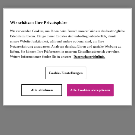
Tailored
Tailored
Gemoldeter Plunge-BH
High Apex BH
Wir schätzen Ihre Privatsphäre
Dark Sapphire
Dark Sapphire
Wir verwenden Cookies, um Ihnen beim Besuch unserer Website das bestmögliche
65,95 €
60,95 €
Erlebnis zu bieten. Einige dieser Cookies sind unbedingt erforderlich, damit
unsere Website funktioniert, während andere optional sind, um Ihre
Nutzererfahrung anzupassen, Analysen durchzuführen und gezielte Werbung zu
liefern. Sie können Ihre Präferenzen in unserem Einstellungsbereich verwalten.
Weitere Farben erhältlich
Weitere Farben erhältlich
Weitere Informationen finden Sie in unserer
Datenschutzrichtlinie.
Cookie-Einstellungen
Tailored
Tailored
Slip
Brazilian Slip
Alle ablehnen
Alle Cookies akzeptieren
Dark Sapphire
Dark Sapphire
27,95 €
24,95 €
Weitere Farben erhältlich
Weitere Farben erhältlich